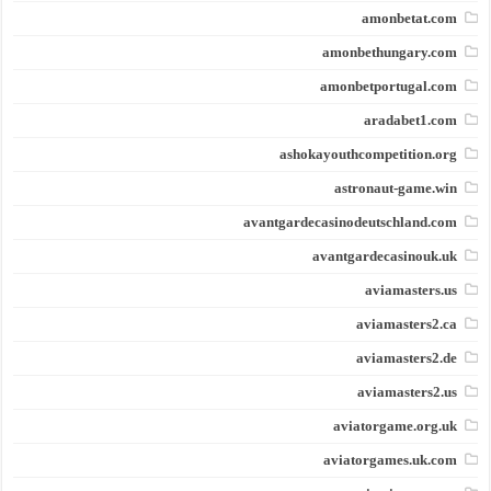
amonbetat.com
amonbethungary.com
amonbetportugal.com
aradabet1.com
ashokayouthcompetition.org
astronaut-game.win
avantgardecasinodeutschland.com
avantgardecasinouk.uk
aviamasters.us
aviamasters2.ca
aviamasters2.de
aviamasters2.us
aviatorgame.org.uk
aviatorgames.uk.com