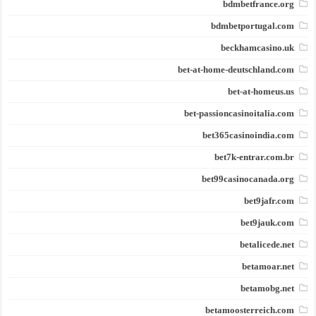
bdmbetfrance.org
bdmbetportugal.com
beckhamcasino.uk
bet-at-home-deutschland.com
bet-at-homeus.us
bet-passioncasinoitalia.com
bet365casinoindia.com
bet7k-entrar.com.br
bet99casinocanada.org
bet9jafr.com
bet9jauk.com
betalicede.net
betamoar.net
betamobg.net
betamoosterreich.com