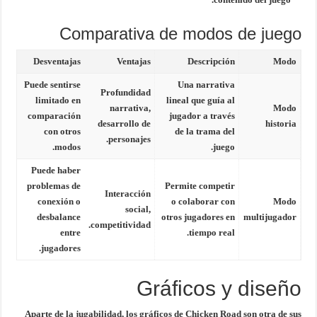
Comparativa de modos de juego
Desventajas
Ventajas
Descripción
Modo
Puede sentirse
Una narrativa
Profundidad
limitado en
lineal que guía al
narrativa,
Modo
comparación
jugador a través
desarrollo de
historia
con otros
de la trama del
personajes.
modos.
juego.
Puede haber
problemas de
Permite competir
Interacción
conexión o
o colaborar con
Modo
social,
desbalance
otros jugadores en
multijugador
competitividad.
entre
tiempo real.
jugadores.
Gráficos y diseño
Aparte de la jugabilidad, los
gráficos de Chicken Road
son otra de sus