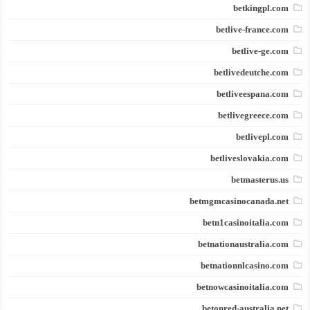
betkingpl.com
betlive-france.com
betlive-ge.com
betlivedeutche.com
betliveespana.com
betlivegreece.com
betlivepl.com
betliveslovakia.com
betmasterus.us
betmgmcasinocanada.net
betn1casinoitalia.com
betnationaustralia.com
betnationnlcasino.com
betnowcasinoitalia.com
betonred-australia.net