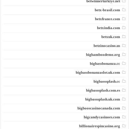
betwinnerturkiye.net
betx-brasil.com
betxfrance.com
betxindia.com
betxuk.com
betzinocasino.us
bigbamboodemo.org
bigbassbonanza.cc
bigbassbonanzaslot.uk.com
bigbasssplash.cc
bigbasssplash.com.es
bigbasssplash.uk.com
bigbooscasinocanada.com
bigcandycasinoes.com
billionairespincasino.org