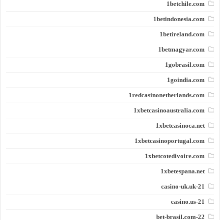
1betchile.com
1betindonesia.com
1betireland.com
1betmagyar.com
1gobrasil.com
1goindia.com
1redcasinonetherlands.com
1xbetcasinoaustralia.com
1xbetcasinoca.net
1xbetcasinoportugal.com
1xbetcotedivoire.com
1xbetespana.net
21-casino-uk.uk
21-casino.us
22-bet-brasil.com