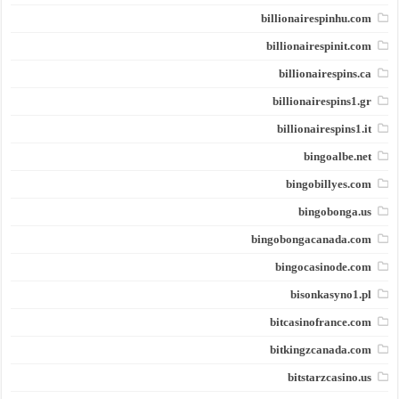
billionairespinhu.com
billionairespinit.com
billionairespins.ca
billionairespins1.gr
billionairespins1.it
bingoalbe.net
bingobillyes.com
bingobonga.us
bingobongacanada.com
bingocasinode.com
bisonkasyno1.pl
bitcasinofrance.com
bitkingzcanada.com
bitstarzcasino.us