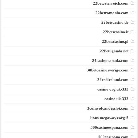
22betosterreich.com
22betromania.com
22betscasino.de
22betscasino.it
22betscasino.pl
22betuganda.net
24casinocanada.com
30betcasinosverige.com
32redireland.com
333-casino.org.uk
333-casino.uk
3coinvolcanoesslot.com
5-lions-megaways.org
500casinoespana.com
500casinono.com