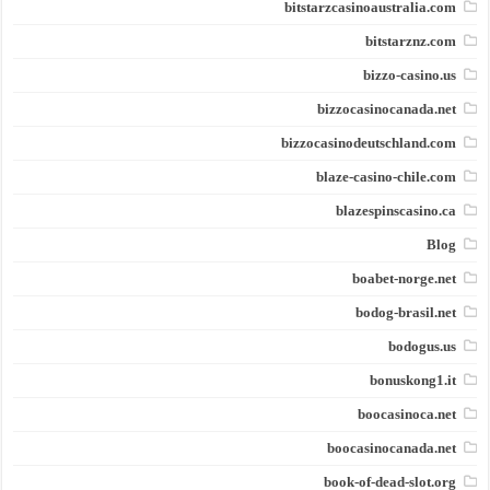
bitstarzcasinoaustralia.com
bitstarznz.com
bizzo-casino.us
bizzocasinocanada.net
bizzocasinodeutschland.com
blaze-casino-chile.com
blazespinscasino.ca
Blog
boabet-norge.net
bodog-brasil.net
bodogus.us
bonuskong1.it
boocasinoca.net
boocasinocanada.net
book-of-dead-slot.org