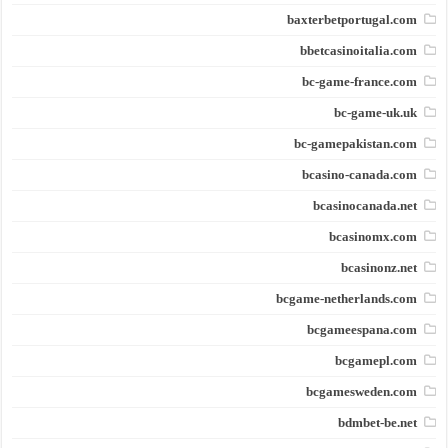
baxterbetportugal.com
bbetcasinoitalia.com
bc-game-france.com
bc-game-uk.uk
bc-gamepakistan.com
bcasino-canada.com
bcasinocanada.net
bcasinomx.com
bcasinonz.net
bcgame-netherlands.com
bcgameespana.com
bcgamepl.com
bcgamesweden.com
bdmbet-be.net