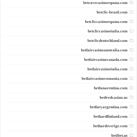
betcavecasinoespana.com
betclic-brasil.com
betcliccasinoespana.com
betcliccasinoitalia.com
betclicdeutschland.com
betfaircasinoaustralia.com
betfaircasinocanada.com
betfaircasinoitalia.com
betfaircasinoromania.com
betfanarentina.com
betfredcasino.us
betfuryargentina.com
bethardfinland.com
bethardsverige.com
betibet.us