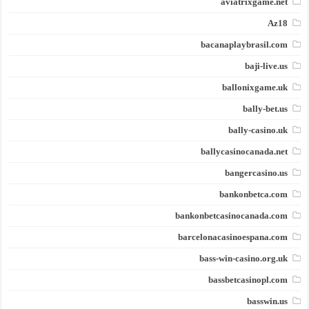
aviatrixgame.net
Az18
bacanaplaybrasil.com
baji-live.us
ballonixgame.uk
bally-bet.us
bally-casino.uk
ballycasinocanada.net
bangercasino.us
bankonbetca.com
bankonbetcasinocanada.com
barcelonacasinoespana.com
bass-win-casino.org.uk
bassbetcasinopl.com
basswin.us