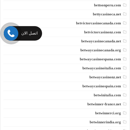
bettsonperu.com
bettycasinoca.net
betvictorcasinocanada.com
betvictorcasinonz.com
اتصل الان
betwaycasinocanada.net
betwaycasinocanada.org
betwaycasinoespana.com
betwaycasinoitalia.com
betwaycasinonz.net
betwaycasinospain.com
betwinitalia.com
betwinner-france.net
betwinnerci.org
betwinnerindia.org