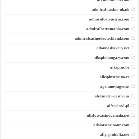
admiral-casino-uk.uk
admiralbetaustria.com
admiralbetromania.com
admiralcasinodeutschland.com
adonnasbakery.net
afkspinhungary.com
afkspins.be
afkspinscasino.es
agentnowager.us
alexander-casino.us
alfcasino1.pl
allslotscasinocanada.net
allslotscasinonz.com
allyspinitalia.net