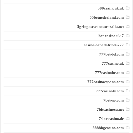
500casinouk.uk
55betnederland.com
5gringoscasinoaustralia.net
7-bet-casino.uk
777-casino-canadafr.net
777bet-bd.com
777casino.uk
777casinobe.com
777casinoespana.com
777casinolv.com
7bet-no.com
7bitcasinoca.net
7slotscasino.de
8888bgcasino.com