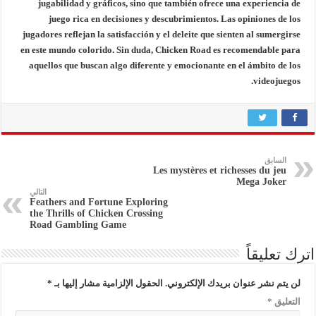
jugabilidad y gráficos, sino que también ofrece una experiencia de
juego rica en decisiones y descubrimientos. Las opiniones de los
jugadores reflejan la satisfacción y el deleite que sienten al sumergirse
en este mundo colorido. Sin duda, Chicken Road es recomendable para
aquellos que buscan algo diferente y emocionante en el ámbito de los
videojuegos.
السابق
Les mystères et richesses du jeu
Mega Joker
التالي
Feathers and Fortune Exploring
the Thrills of Chicken Crossing
Road Gambling Game
اترك تعليقاً
لن يتم نشر عنوان بريدك الإلكتروني.
الحقول الإلزامية مشار إليها بـ
*
التعليق
*